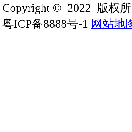
Copyright © 202
粤ICP备8888号-1
网站地