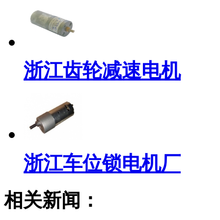
浙江齿轮减速电机
浙江车位锁电机厂
相关新闻：