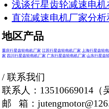
浅谈行星齿轮减速电机
直流减速电机厂家分析
地区产品
重庆行星齿轮电机厂家
江苏行星齿轮电机厂家
上海行星齿轮电
家
四川行星齿轮电机厂家
广东行星齿轮电机厂家
山东行星齿
/
联系我们
联系人：13510669014
邮 箱：jutengmotor@126