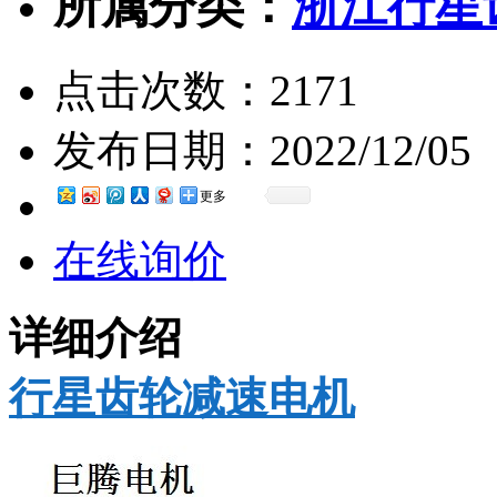
所属分类：
浙江行星
点击次数：
2171
发布日期：
2022/12/05
更多
在线询价
详细介绍
行星齿轮减速电机