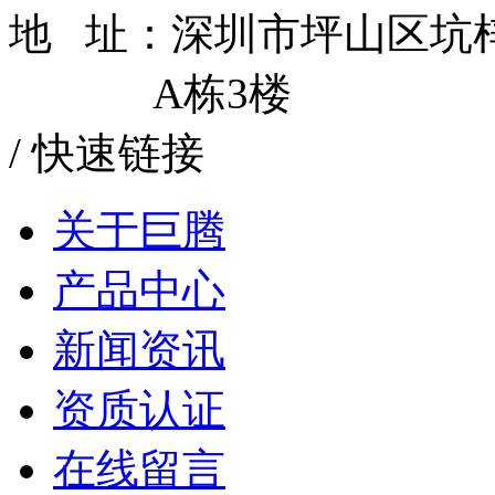
地 址：深圳市坪山区坑
A栋3楼
/
快速链接
关于巨腾
产品中心
新闻资讯
资质认证
在线留言