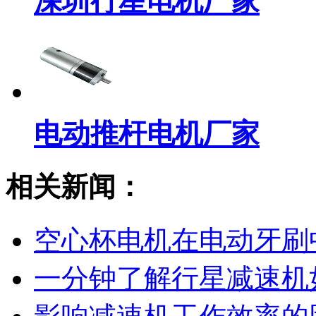
深圳行星电机厂家
电动推杆电机厂家
相关新闻：
空心杯电机在电动牙刷
一分钟了解行星减速机