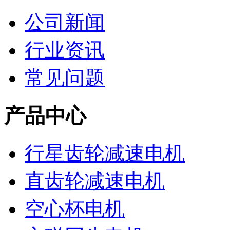
公司新闻
行业资讯
常见问题
产品中心
行星齿轮减速电机
直齿轮减速电机
空心杯电机