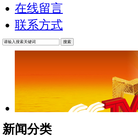
在线留言
联系方式
新闻分类