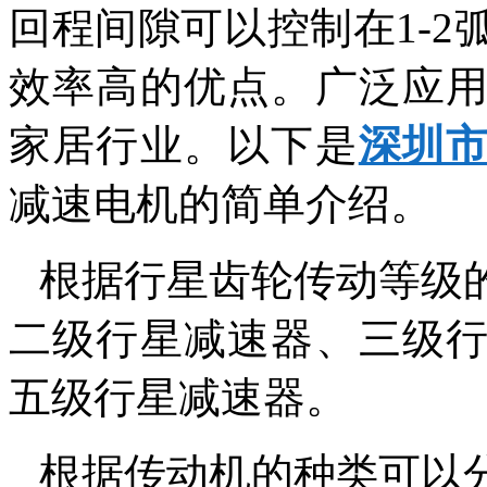
回程间隙可以控制在
1-2
效率高的优点。广泛应
家居行业。以下是
深圳
减速电机
的简单介绍。
根据行星齿轮传动等级
二级行星减速器、三级
五级行星减速器。
根据传动机的种类可以