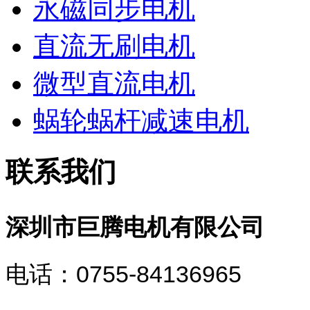
永磁同步电机
直流无刷电机
微型直流电机
蜗轮蜗杆减速电机
联系我们
深圳市巨腾电机有限公司
电话：0755-84136965