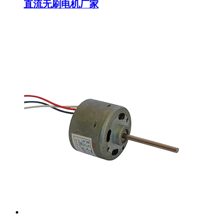
直流无刷电机厂家